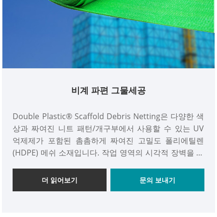
비계 파편 그물세공
Double Plastic® Scaffold Debris Netting은 다양한 색
상과 짜여진 니트 패턴/개구부에서 사용할 수 있는 UV
억제제가 포함된 촘촘하게 짜여진 고밀도 폴리에틸렌
(HDPE) 메쉬 소재입니다. 작업 영역의 시각적 장벽을 제
공하는 동시에 Double Plastic® Scaffold Debris
Netting은 일반적으로 비계에 사용되어 건설 현장 영역
더 읽어보기
문의 보내기
에 쓰레기와 잔해물을 보관합니다. 물체(공구, 낙하물, 부
주의한 사람)가 작업 영역 밖으로 떨어지는 위험을 줄여
작업자와 일반 사용자에게 더 안전한 작업 환경을 만듭