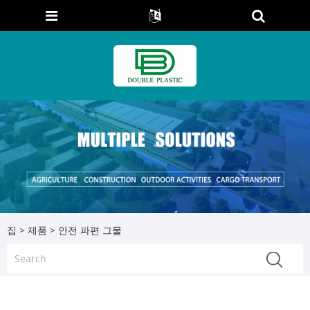
집
>
제품
> 안전 파편 그물