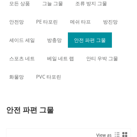
모든 상품
그늘 그물
조류 방지 그물
안전망
PE 타포린
메쉬 타프
방진망
셰이드 세일
방충망
안전 파편 그물
스포츠 네트
베일 네트 랩
안티 우박 그물
화물망
PVC 타포린
안전 파편 그물
View as