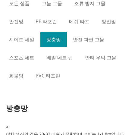
모든 상품
그늘 그물
조류 방지 그물
안전망
PE 타포린
메쉬 타프
방진망
셰이드 세일
방충망
안전 파편 그물
스포츠 네트
베일 네트 랩
안티 우박 그물
화물망
PVC 타포린
방충망
x
야채 생산의 경우 20-32 메쉬가 적합하며 너비는 1-1.8m입니다.