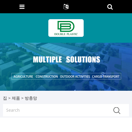
집
>
제품
> 방충망