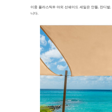
이중 플라스틱® 야외 선쉐이드 세일은 안뜰, 잔디밭, 
니다.