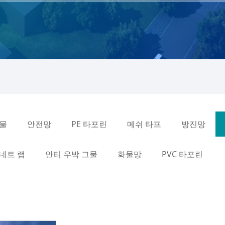
그물
안전망
PE 타포린
메쉬 타프
방진망
네트 랩
안티 우박 그물
화물망
PVC 타포린