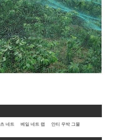
츠 네트
베일 네트 랩
안티 우박 그물