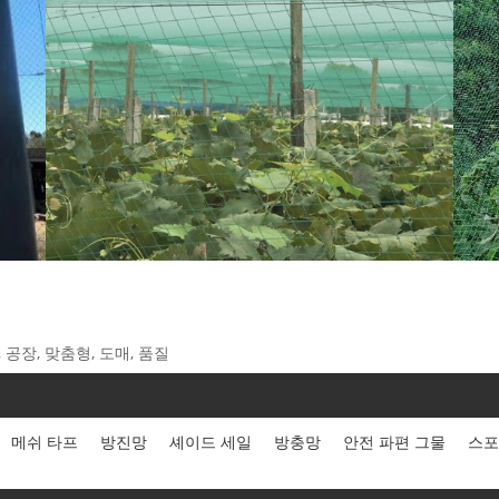
 공장, 맞춤형, 도매, 품질
메쉬 타프
방진망
셰이드 세일
방충망
안전 파편 그물
스포