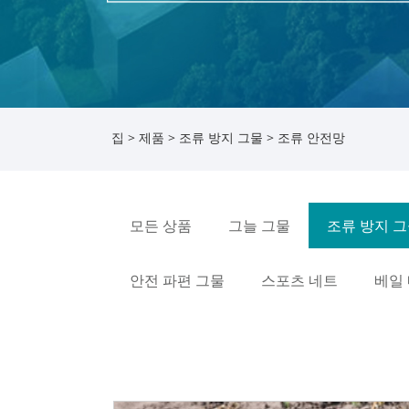
집
>
제품
>
조류 방지 그물
> 조류 안전망
모든 상품
그늘 그물
조류 방지 
안전 파편 그물
스포츠 네트
베일 