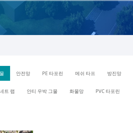
그물
안전망
PE 타포린
메쉬 타프
방진망
네트 랩
안티 우박 그물
화물망
PVC 타포린