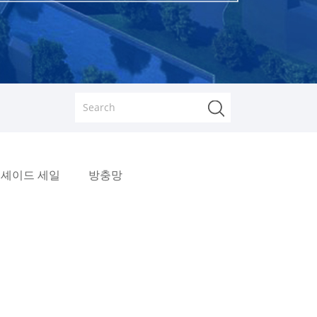
셰이드 세일
방충망